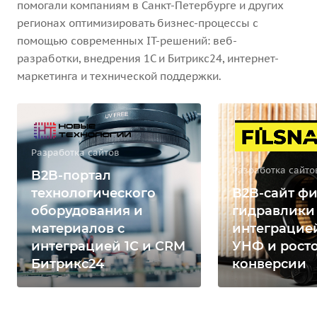
помогали компаниям в Санкт-Петербурге и других
регионах оптимизировать бизнес-процессы с
помощью современных IT-решений: веб-
разработки, внедрения 1С и Битрикс24, интернет-
маркетинга и технической поддержки.
Разработка сайтов
Разработка сайто
B2B-портал
технологического
B2B-сайт фи
оборудования и
гидравлики
материалов с
интеграцией
интеграцией 1С и CRM
УНФ и рост
Битрикс24
конверсии