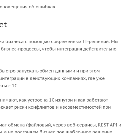
 оповещения об ошибках.
et
ции бизнеса с помощью современных IT‑решений. Мы
 бизнес‑процессы, чтобы интеграция действительно
быстро запускать обмен данными и при этом
 интеграций в действующих компаниях, где уже
ты с 1С.
имают, как устроена 1С изнутри и как работают
ижает риски конфликтов и несовместимостей при
т обмена (файловый, через веб‑сервисы, REST API и
ы, а не подгоняем бизнес под шаблонное решение.