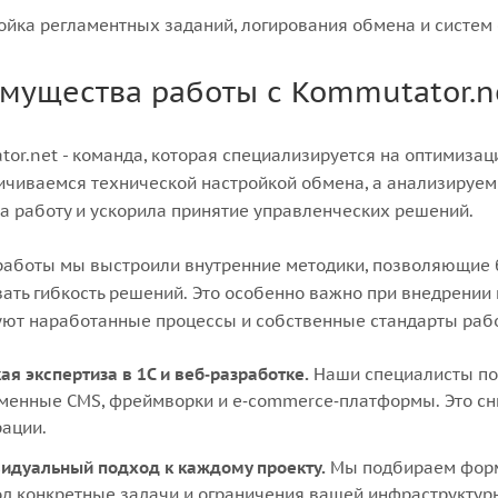
ойка регламентных заданий, логирования обмена и систем
мущества работы с Kommutator.n
or.net - команда, которая специализируется на оптимиза
ичиваемся технической настройкой обмена, а анализируем
а работу и ускорила принятиe управленческих решений.
работы мы выстроили внутренние методики, позволяющие 
ать гибкость решений. Это особенно важно при внедрении
ют наработанные процессы и собственные стандарты рабо
ая экспертиза в 1С и веб‑разработке.
Наши специалисты пон
менные CMS, фреймворки и e‑commerce‑платформы. Это сн
рации.
идуальный подход к каждому проекту.
Мы подбираем форма
под конкретные задачи и ограничения вашей инфраструктур