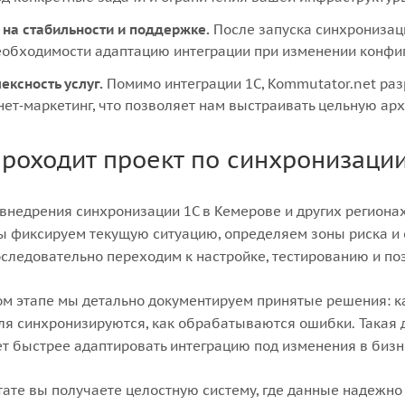
 на стабильности и поддержке.
После запуска синхронизац
еобходимости адаптацию интеграции при изменении конфиг
ексность услуг.
Помимо интеграции 1С, Kommutator.net раз
нет‑маркетинг, что позволяет нам выстраивать цельную ар
проходит проект по синхронизации
внедрения синхронизации 1С в Кемерове и других регионах
ы фиксируем текущую ситуацию, определяем зоны риска и
следовательно переходим к настройке, тестированию и по
м этапе мы детально документируем принятые решения: ка
ля синхронизируются, как обрабатываются ошибки. Такая
т быстрее адаптировать интеграцию под изменения в бизн
тате вы получаете целостную систему, где данные надежно