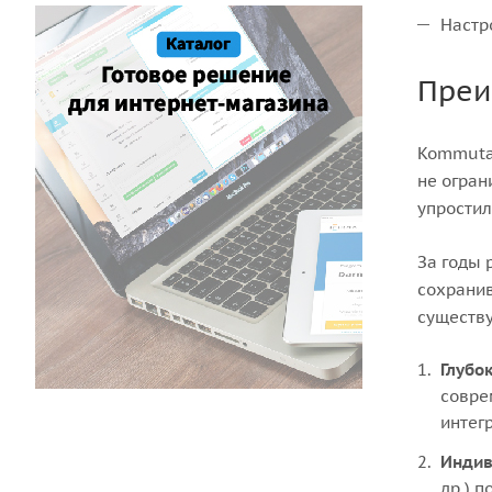
Настр
Преи
Kommutat
не огран
упростил
За годы 
сохранив
существу
Глубок
совре
интег
Индив
др.) 