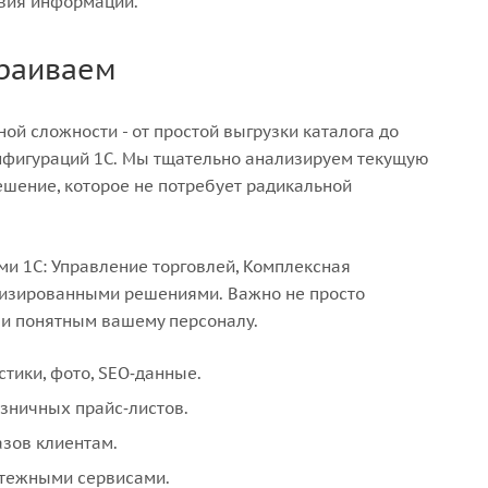
твия информации.
траиваем
й сложности - от простой выгрузки каталога до
нфигураций 1С. Мы тщательно анализируем текущую
ешение, которое не потребует радикальной
ми 1С: Управление торговлей, Комплексная
ализированными решениями. Важно не просто
 и понятным вашему персоналу.
стики, фото, SEO‑данные.
озничных прайс‑листов.
азов клиентам.
атежными сервисами.