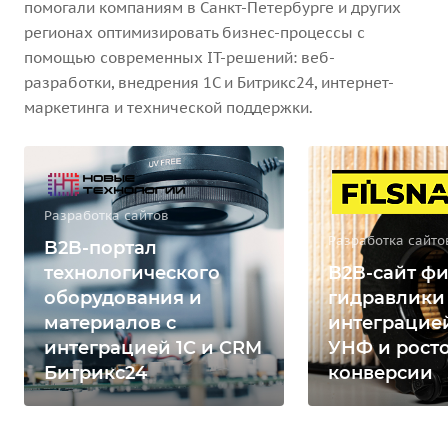
помогали компаниям в Санкт-Петербурге и других
регионах оптимизировать бизнес-процессы с
помощью современных IT-решений: веб-
разработки, внедрения 1С и Битрикс24, интернет-
маркетинга и технической поддержки.
Разработка сайтов
Разработка сайто
B2B-портал
технологического
B2B-сайт фи
оборудования и
гидравлики
материалов с
интеграцией
интеграцией 1С и CRM
УНФ и рост
Битрикс24
конверсии