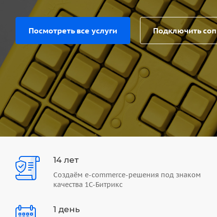
Посмотреть все услуги
Подключить со
14 лет
Создаём e-commerce-решения под знаком
качества 1С-Битрикс
1 день