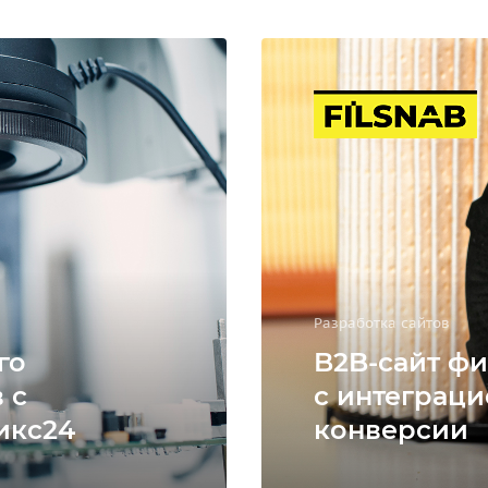
Разработка сайтов
го
B2B-сайт фи
 с
с интеграци
икс24
конверсии