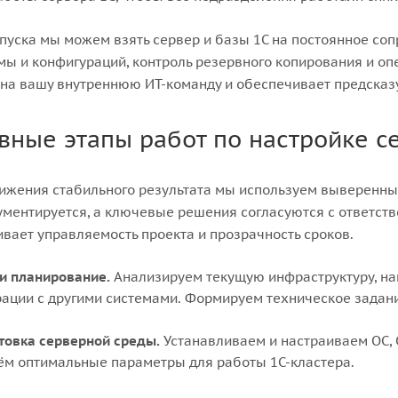
пуска мы можем взять сервер и базы 1С на постоянное со
ы и конфигураций, контроль резервного копирования и оп
 на вашу внутреннюю ИТ-команду и обеспечивает предска
вные этапы работ по настройке с
ижения стабильного результата мы используем выверенны
ументируется, а ключевые решения согласуются с ответст
вает управляемость проекта и прозрачность сроков.
 и планирование.
Анализируем текущую инфраструктуру, наг
рации с другими системами. Формируем техническое задани
товка серверной среды.
Устанавливаем и настраиваем ОС, 
ём оптимальные параметры для работы 1С-кластера.