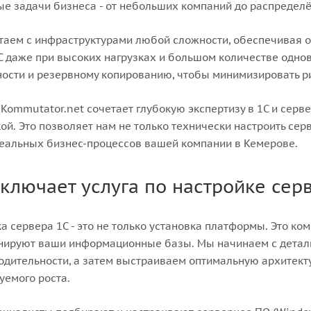
е задачи бизнеса - от небольших компаний до распредел
таем с инфраструктурами любой сложности, обеспечивая 
С даже при высоких нагрузках и большом количестве одн
ости и резервному копированию, чтобы минимизировать ри
Kommutator.net сочетает глубокую экспертизу в 1С и серв
ой. Это позволяет нам не только технически настроить серв
еальных бизнес-процессов вашей компании в Кемерове.
включает услуга по настройке сер
а сервера 1С - это не только установка платформы. Это ко
нируют ваши информационные базы. Мы начинаем с деталь
одительности, а затем выстраиваем оптимальную архитекту
уемого роста.