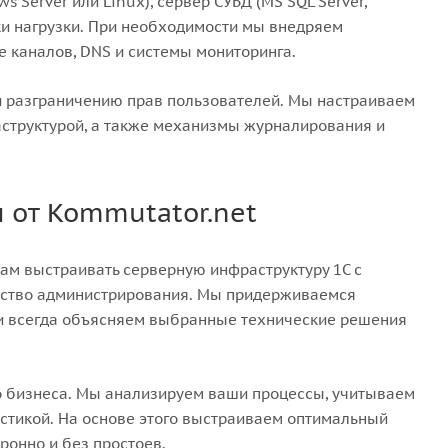
Server или Linux), сервер СУБД (MS SQL Server,
ки нагрузки. При необходимости мы внедряем
е каналов, DNS и системы мониторинга.
и разграничению прав пользователей. Мы настраиваем
аструктурой, а также механизмы журналирования и
 от Kommutator.net
ам выстраивать серверную инфраструктуру 1С с
бство администрирования. Мы придерживаемся
 и всегда объясняем выбранные технические решения
его бизнеса. Мы анализируем ваши процессы, учитываем
гистикой. На основе этого выстраиваем оптимальный
ронно и без простоев.