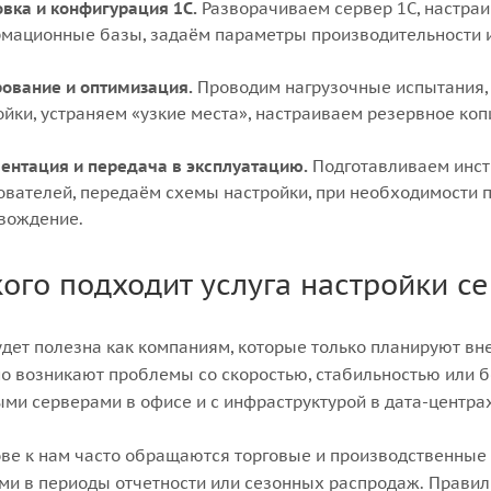
овка и конфигурация 1С.
Разворачиваем сервер 1С, настра
мационные базы, задаём параметры производительности и
рование и оптимизация.
Проводим нагрузочные испытания, 
ойки, устраняем «узкие места», настраиваем резервное коп
ентация и передача в эксплуатацию.
Подготавливаем инст
ователей, передаём схемы настройки, при необходимости 
вождение.
кого подходит услуга настройки с
удет полезна как компаниям, которые только планируют внед
но возникают проблемы со скоростью, стабильностью или 
ми серверами в офисе и с инфраструктурой в дата-центрах
ве к нам часто обращаются торговые и производственные
ми в периоды отчетности или сезонных распродаж. Правил