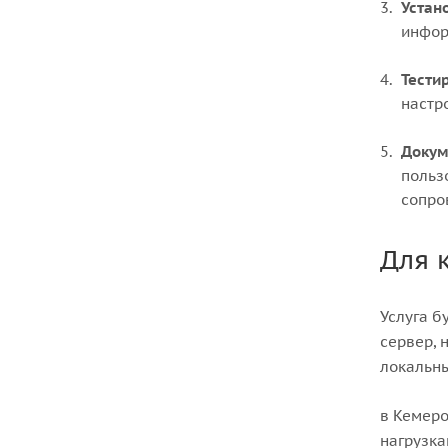
Устан
инфор
Тести
настр
Докум
польз
сопро
Для 
Услуга б
сервер, 
локальны
в Кемеро
нагрузка