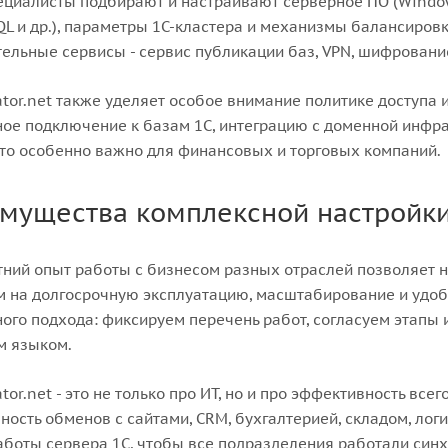
циалисты подбирают и настраивают серверное ПО (Windows 
QL и др.), параметры 1С-кластера и механизмы балансиров
ельные сервисы - сервис публикации баз, VPN, шифровани
or.net также уделяет особое внимание политике доступа 
ое подключение к базам 1С, интеграцию с доменной инфр
что особенно важно для финансовых и торговых компаний.
мущества комплексной настройки
ний опыт работы с бизнесом разных отраслей позволяет н
м на долгосрочную эксплуатацию, масштабирование и удо
ого подхода: фиксируем перечень работ, согласуем этапы
м языком.
or.net - это не только про ИТ, но и про эффективность вс
ность обменов с сайтами, CRM, бухгалтерией, складом, ло
боты сервера 1С, чтобы все подразделения работали синх