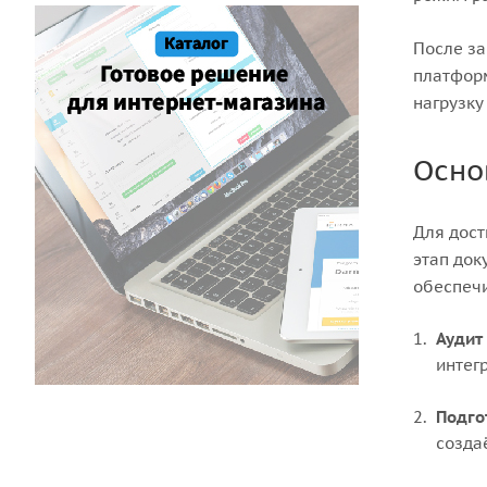
После за
платформ
нагрузку
Осно
Для дост
этап док
обеспечи
Аудит
интег
Подго
созда