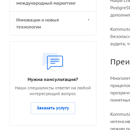
Наши спе
международный маркетинг
PostgreS
дополнит
Инновации и новые
технологии
Kommutat
безопасн
аудита, 
Преи
Многолет
Нужна консультация?
прицело
Наши специалисты ответят на любой
прозрачн
интересующий вопрос
понятны
Заказать услугу
Kommutat
интенсив
режим ра