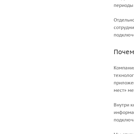
периоды 
Отдельно
сотрудни
подключе
Почем
Компания
технолог
приложен
мест» ме
Внутри 
информац
подключа