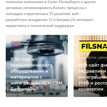
помогали компаниям в Санкт-Петербурге и других
регионах оптимизировать бизнес-процессы с
помощью современных IT-решений: веб-
разработки, внедрения 1С и Битрикс24, интернет-
маркетинга и технической поддержки.
Разработка сайтов
Разработка сайто
B2B-портал
технологического
B2B-сайт фи
оборудования и
гидравлики
материалов с
интеграцией
интеграцией 1С и CRM
УНФ и рост
Битрикс24
конверсии