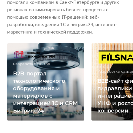
помогали компаниям в Санкт-Петербурге и других
регионах оптимизировать бизнес-процессы с
помощью современных IT-решений: веб-
разработки, внедрения 1С и Битрикс24, интернет-
маркетинга и технической поддержки.
Разработка сайтов
Разработка сайто
B2B-портал
технологического
B2B-сайт фи
оборудования и
гидравлики
материалов с
интеграцией
интеграцией 1С и CRM
УНФ и рост
Битрикс24
конверсии