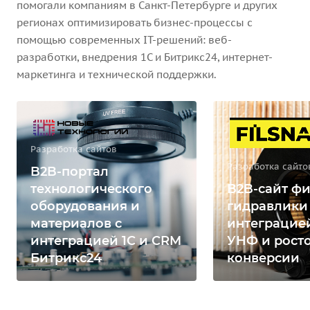
помогали компаниям в Санкт-Петербурге и других
регионах оптимизировать бизнес-процессы с
помощью современных IT-решений: веб-
разработки, внедрения 1С и Битрикс24, интернет-
маркетинга и технической поддержки.
Разработка сайтов
Разработка сайто
B2B-портал
технологического
B2B-сайт фи
оборудования и
гидравлики
материалов с
интеграцией
интеграцией 1С и CRM
УНФ и рост
Битрикс24
конверсии