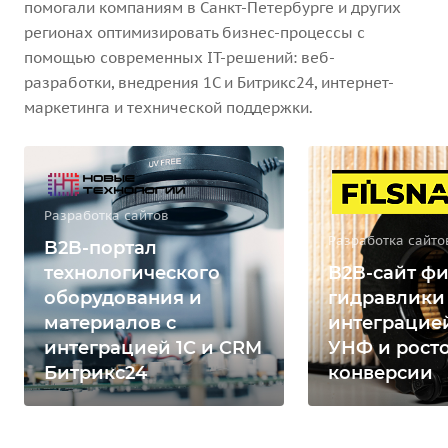
помогали компаниям в Санкт-Петербурге и других
регионах оптимизировать бизнес-процессы с
помощью современных IT-решений: веб-
разработки, внедрения 1С и Битрикс24, интернет-
маркетинга и технической поддержки.
Разработка сайтов
Разработка сайто
B2B-портал
технологического
B2B-сайт фи
оборудования и
гидравлики
материалов с
интеграцией
интеграцией 1С и CRM
УНФ и рост
Битрикс24
конверсии