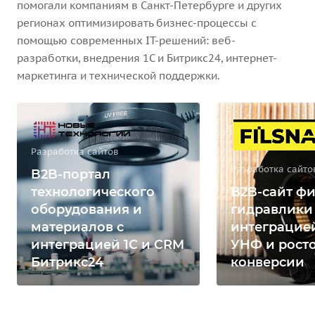
помогали компаниям в Санкт-Петербурге и других
регионах оптимизировать бизнес-процессы с
помощью современных IT-решений: веб-
разработки, внедрения 1С и Битрикс24, интернет-
маркетинга и технической поддержки.
Разработка сайтов
Разработка сайто
B2B-портал
технологического
B2B-сайт фи
оборудования и
гидравлики
материалов с
интеграцией
интеграцией 1С и CRM
УНФ и рост
Битрикс24
конверсии