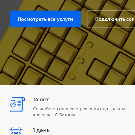
Посмотреть все услуги
Подключить со
14 лет
Создаём e-commerce-решения под знаком
качества 1С-Битрикс
1 день