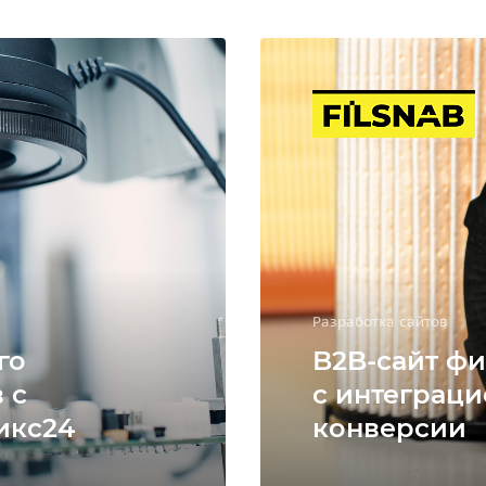
Разработка сайтов
го
B2B-сайт фи
 с
с интеграци
икс24
конверсии