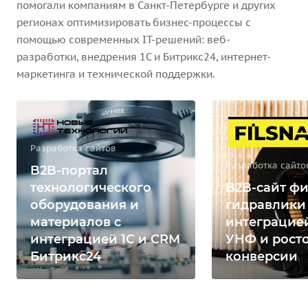
помогали компаниям в Санкт-Петербурге и других
регионах оптимизировать бизнес-процессы с
помощью современных IT-решений: веб-
разработки, внедрения 1С и Битрикс24, интернет-
маркетинга и технической поддержки.
Разработка сайтов
Разработка сайто
B2B-портал
технологического
B2B-сайт фи
оборудования и
гидравлики
материалов с
интеграцией
интеграцией 1С и CRM
УНФ и рост
Битрикс24
конверсии