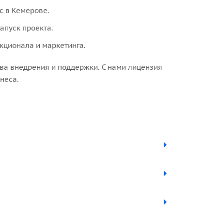
с в Кемерове.
апуск проекта.
кционала и маркетинга.
тва внедрения и поддержки. С нами лицензия
неса.