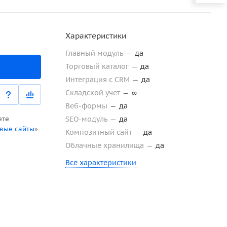
Характеристики
Главный модуль
—
да
Торговый каталог
—
да
Интеграция с CRM
—
да
Складской учет
—
∞
Веб-формы
—
да
ете
SEO-модуль
—
да
овые сайты
»
Композитный сайт
—
да
Облачные хранилища
—
да
Все характеристики