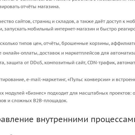
зировать отчёты магазина.
тво сайтов, страниц и складов, а также даёт доступ к моб
, запускать мобильный интернет-магазин и быстро реагиро
есколько типов цен, отчёты, брошенные корзины, аффилиат
е онлайн-оплаты, доставок и маркетплейсов для автоматиз
та, защита от DDoS, композитный сайт, CDN-трафик, автома
стирование, e-mail-маркетинг, «Пульс конверсии» и встроен
ых модулей «Бизнес» подходит для масштабных проектов: 
нов и сложных B2B-площадок.
правление внутренними процессам