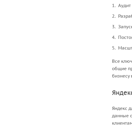
Аудит
Разра
Запус
Посто
Масшт
Все ключ
общие пр
бизнесу 
Яндек
Яндекс д
данные о
клиентам