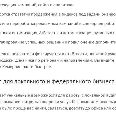
 текущих кампаний, сайта и аналитики.
ботка стратегии продвижения в Яндексе под задачи бизнес
к или переработка рекламных кампаний и сценариев работ
янная оптимизация, A/B-тесты и автоматизация рутинных п
абирование успешных решений и подключение дополнител
евые показатели фиксируются в отчётности, понятной руко
одажи, динамика по регионам и направлениям. Вы видите,
в Кемерове расти быстрее.
с для локального и федерального бизнеса
аёт уникальные возможности для работы с локальной аудито
 компании, витрины товаров и услуг. Мы помогаем использ
 было проще вас найти, связаться, доехать до офиса или о