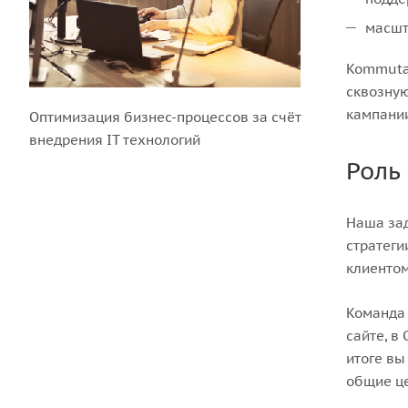
масшт
Kommutat
сквозную
кампании
Оптимизация бизнес-процессов за счёт
внедрения IT технологий
Роль
Наша зад
стратеги
клиентом
Команда 
сайте, в
итоге вы
общие ц