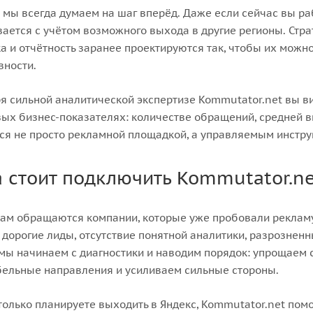
 мы всегда думаем на шаг вперёд. Даже если сейчас вы ра
ается с учётом возможного выхода в другие регионы. Стра
а и отчётность заранее проектируются так, чтобы их можн
вности.
я сильной аналитической экспертизе Kommutator.net вы вид
ых бизнес-показателях: количестве обращений, средней в
ся не просто рекламной площадкой, а управляемым инстру
а стоит подключить Kommutator.n
нам обращаются компании, которые уже пробовали рекламу 
дорогие лиды, отсутствие понятной аналитики, разрозненн
мы начинаем с диагностики и наводим порядок: упрощаем 
ельные направления и усиливаем сильные стороны.
только планируете выходить в Яндекс, Kommutator.net по