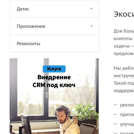
Демо
Экос
Приложения
Для боль
клиенты 
Реквизиты
задача —
предлож
Мы работ
инструме
Такой по
поддерж
увели
прито
улучш
подде