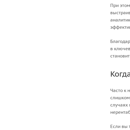
При этом
выстраив
аналитик
эффекти
Благодар
в ключев
становит
Когд
Часто к 
слишком 
случаях 
нерентаб
Если вы 