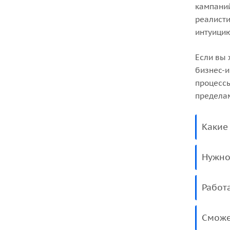
кампаний
реалисти
интуици
Если вы 
бизнес-и
процессы
предела
Какие
Нужно
Работ
Сможе