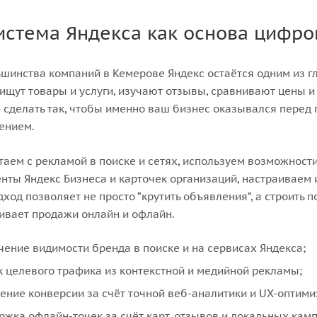
истема Яндекса как основа цифро
шинства компаний в Кемерове Яндекс остаётся одним из г
ищут товары и услуги, изучают отзывы, сравнивают цены 
 сделать так, чтобы именно ваш бизнес оказывался перед
ением.
аем с рекламой в поиске и сетях, используем возможност
нты Яндекс Бизнеса и карточек организаций, настраиваем 
дход позволяет не просто “крутить объявления”, а строить
ивает продажи онлайн и офлайн.
чение видимости бренда в поиске и на сервисах Яндекса;
к целевого трафика из контекстной и медийной рекламы;
ение конверсии за счёт точной веб-аналитики и UX-оптими
ржка офлайн-точек за счёт карт, отзывов и локальных кам